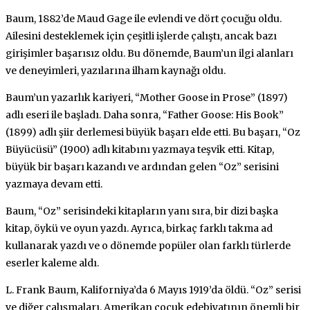
Baum, 1882’de Maud Gage ile evlendi ve dört çocuğu oldu.
Ailesini desteklemek için çeşitli işlerde çalıştı, ancak bazı
girişimler başarısız oldu. Bu dönemde, Baum’un ilgi alanları
ve deneyimleri, yazılarına ilham kaynağı oldu.
Baum’un yazarlık kariyeri, “Mother Goose in Prose” (1897)
adlı eseri ile başladı. Daha sonra, “Father Goose: His Book”
(1899) adlı şiir derlemesi büyük başarı elde etti. Bu başarı, “Oz
Büyücüsü” (1900) adlı kitabını yazmaya teşvik etti. Kitap,
büyük bir başarı kazandı ve ardından gelen “Oz” serisini
yazmaya devam etti.
Baum, “Oz” serisindeki kitapların yanı sıra, bir dizi başka
kitap, öykü ve oyun yazdı. Ayrıca, birkaç farklı takma ad
kullanarak yazdı ve o dönemde popüler olan farklı türlerde
eserler kaleme aldı.
L. Frank Baum, Kaliforniya’da 6 Mayıs 1919’da öldü. “Oz” serisi
ve diğer çalışmaları, Amerikan çocuk edebiyatının önemli bir