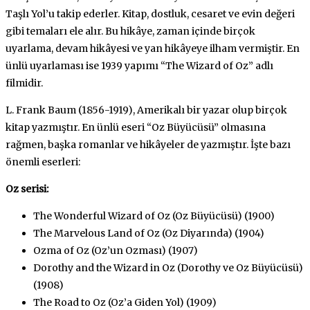
Taşlı Yol’u takip ederler. Kitap, dostluk, cesaret ve evin değeri
gibi temaları ele alır. Bu hikâye, zaman içinde birçok
uyarlama, devam hikâyesi ve yan hikâyeye ilham vermiştir. En
ünlü uyarlaması ise 1939 yapımı “The Wizard of Oz” adlı
filmidir.
L. Frank Baum (1856-1919), Amerikalı bir yazar olup birçok
kitap yazmıştır. En ünlü eseri “Oz Büyücüsü” olmasına
rağmen, başka romanlar ve hikâyeler de yazmıştır. İşte bazı
önemli eserleri:
Oz serisi:
The Wonderful Wizard of Oz (Oz Büyücüsü) (1900)
The Marvelous Land of Oz (Oz Diyarında) (1904)
Ozma of Oz (Oz’un Ozması) (1907)
Dorothy and the Wizard in Oz (Dorothy ve Oz Büyücüsü)
(1908)
The Road to Oz (Oz’a Giden Yol) (1909)