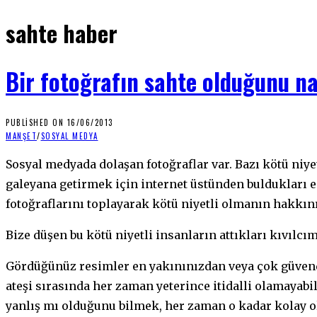
sahte haber
Bir fotoğrafın sahte olduğunu na
PUBLISHED ON
16/06/2013
MANŞET
/
SOSYAL MEDYA
Sosyal medyada dolaşan fotoğraflar var. Bazı kötü niyetli insanlar, insanları kandırmak ve
galeyana getirmek için internet üstünden buldukları 
fotoğraflarını toplayarak kötü niyetli olmanın hakkını
Bize düşen bu kötü niyetli insanların attıkları kıvılc
Gördüğünüz resimler en yakınınızdan veya çok güvendi
ateşi sırasında her zaman yeterince itidalli olamayabi
yanlış mı olduğunu bilmek, her zaman o kadar kolay o