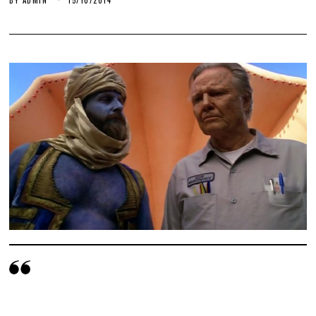
5
/
1
0
/
2
0
1
4