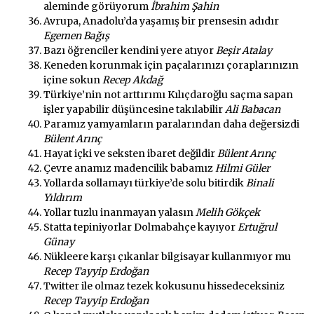
aleminde görüyorum
İbrahim Şahin
Avrupa, Anadolu’da yaşamış bir prensesin adıdır
Egemen Bağış
Bazı öğrenciler kendini yere atıyor
Beşir Atalay
Keneden korunmak için paçalarınızı çoraplarınızın
içine sokun
Recep Akdağ
Türkiye’nin not arttırımı Kılıçdaroğlu saçma sapan
işler yapabilir düşüncesine takılabilir
Ali Babacan
Paramız yamyamların paralarından daha değersizdi
Bülent Arınç
Hayat içki ve seksten ibaret değildir
Bülent Arınç
Çevre anamız madencilik babamız
Hilmi Güler
Yollarda sollamayı türkiye’de solu bitirdik
Binali
Yıldırım
Yollar tuzlu inanmayan yalasın
Melih Gökçek
Statta tepiniyorlar Dolmabahçe kayıyor
Ertuğrul
Günay
Nükleere karşı çıkanlar bilgisayar kullanmıyor mu
Recep Tayyip Erdoğan
Twitter ile olmaz tezek kokusunu hissedeceksiniz
Recep Tayyip Erdoğan