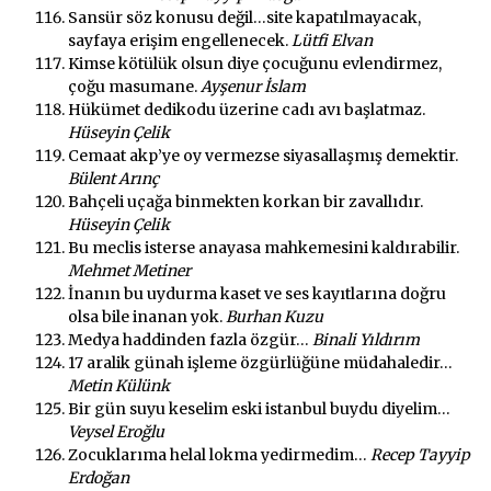
Sansür söz konusu değil…site kapatılmayacak,
sayfaya erişim engellenecek.
Lütfi Elvan
Kimse kötülük olsun diye çocuğunu evlendirmez,
çoğu masumane.
Ayşenur İslam
Hükümet dedikodu üzerine cadı avı başlatmaz.
Hüseyin Çelik
Cemaat akp’ye oy vermezse siyasallaşmış demektir.
Bülent Arınç
Bahçeli uçağa binmekten korkan bir zavallıdır.
Hüseyin Çelik
Bu meclis isterse anayasa mahkemesini kaldırabilir.
Mehmet Metiner
İnanın bu uydurma kaset ve ses kayıtlarına doğru
olsa bile inanan yok.
Burhan Kuzu
Medya haddinden fazla özgür…
Binali Yıldırım
17 aralik günah işleme özgürlüğüne müdahaledir…
Metin Külünk
Bir gün suyu keselim eski istanbul buydu diyelim…
Veysel Eroğlu
Zocuklarıma helal lokma yedirmedim…
Recep Tayyip
Erdoğan