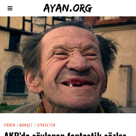
FIKREN
/
MANŞET
/
SIYASETEN
AKP’de söylenen fantastik sözler