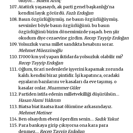
oluyor…
Bülent Arınç
Atatürk yaşasaydı, ak parti genel başkanlığı’na
kendini layık görürdü.
Fazlı Erdoğan
Basın özgürlüğüymüş. ne basın özgürlüğüymüş.
sevsinler böyle basın özgürlüğünü. bu basın
özgürlüğünü bizim dönemimizde yaşadı. ben şiir
okudum diye cezaevine girdim.
Recep Tayyip Erdoğan
Yolsuzluk varsa millet sandıkta hesabını sorar.
Mehmet Müezzinoğlu
17000 km yol yapan iktidarda yolsuzluk olabilir mi?
Recep Tayyip Erdoğan
Oğlum, ticari nedenlerle işyerini kapamak zorunda
kaldı. kendisi biraz pintidir. İşi kapatınca, oradaki
eşyaların bazılarını ve kasaları da eve taşımış. o
kasalar onlar.
Muammer Güler
Partiden istifa edenin milletvekilliği düşürülsün…
Hasan Hami Yıldırım
Biatsa biat itaatsa itaat ölümüne arkasındayız.
Mehmet Metiner
Ben olsaydım ebeni öperdim senin…
Sadık Yakut
Para bankaya girip çıkıyorsa ona kara para
denmez…
Recep Tayyip Erdoğan