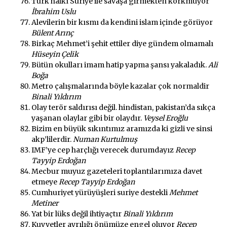
Türk halkı Suriye ile savaşa girmekten korkmuyor
İbrahim Uslu
Alevilerin bir kısmı da kendini islam içinde görüyor
Bülent Arınç
Birkaç Mehmet’i şehit ettiler diye gündem olmamalı
Hüseyin Çelik
Bütün okulları imam hatip yapma şansı yakaladık.
Ali
Boğa
Metro çalışmalarında böyle kazalar çok normaldir
Binali Yıldırım
Olay terör saldırısı değil. hindistan, pakistan’da sıkça
yaşanan olaylar gibi bir olaydır.
Veysel Eroğlu
Bizim en büyük sıkıntımız aramızda ki gizli ve sinsi
akp’lilerdir.
Numan Kurtulmuş
IMF’ye cep harçlığı verecek durumdayız
Recep
Tayyip Erdoğan
Mecbur muyuz gazeteleri toplantılarımıza davet
etmeye
Recep Tayyip Erdoğan
Cumhuriyet yürüyüşleri suriye destekli
Mehmet
Metiner
Yat bir lüks değil ihtiyaçtır
Binali Yıldırım
Kuvvetler ayrılığı önümüze engel oluyor
Recep