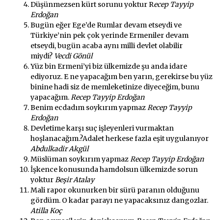
Düşünmezsen kürt sorunu yoktur R
ecep Tayyip
Erdoğan
Bugün eğer Ege’de Rumlar devam etseydi ve
Türkiye’nin pek çok yerinde Ermeniler devam
etseydi, bugün acaba aynı milli devlet olabilir
miydi?
Vecdi Gönül
Yüz bin Ermeni’yi biz ülkemizde şu anda idare
ediyoruz. E ne yapacağım ben yarın, gerekirse bu yüz
binine hadi siz de memleketinize diyeceğim, bunu
yapacağım.
Recep Tayyip Erdoğan
Benim ecdadım soykırım yapmaz
Recep Tayyip
Erdoğan
Devletime karşı suç işleyenleri vurmaktan
hoşlanacağım.?Adalet herkese fazla eşit uygulanıyor
Abdulkadir Akgül
Müslüman soykırım yapmaz
Recep Tayyip Erdoğan
İşkence konusunda hamdolsun ülkemizde sorun
yoktur
Beşir Atalay
Mali rapor okunurken bir sürü paranın olduğunu
gördüm. O kadar parayı ne yapacaksınız dangozlar.
Atilla Koç