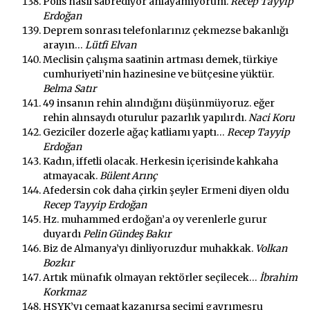
Polis nasıl sabrediyor anlayamıyorum.
Recep Tayyip
Erdoğan
Deprem sonrası telefonlarınız çekmezse bakanlığı
arayın…
Lütfi Elvan
Meclisin çalışma saatinin artması demek, türkiye
cumhuriyeti’nin hazinesine ve bütçesine yüktür.
Belma Satır
49 insanın rehin alındığını düşünmüyoruz. eğer
rehin alınsaydı oturulur pazarlık yapılırdı.
Naci Koru
Geziciler dozerle ağaç katliamı yaptı…
Recep Tayyip
Erdoğan
Kadın, iffetli olacak. Herkesin içerisinde kahkaha
atmayacak.
Bülent Arınç
Afedersin cok daha çirkin şeyler Ermeni diyen oldu
Recep Tayyip Erdoğan
Hz. muhammed erdoğan’a oy verenlerle gurur
duyardı
Pelin Gündeş Bakır
Biz de Almanya’yı dinliyoruzdur muhakkak.
Volkan
Bozkır
Artık münafık olmayan rektörler seçilecek…
İbrahim
Korkmaz
HSYK’yı cemaat kazanırsa seçimi gayrımeşru