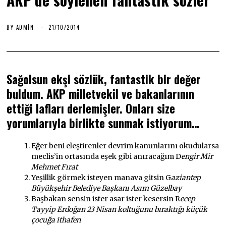
BY
ADMIN
21/10/2014
Sağolsun ekşi sözlük, fantastik bir değer
buldum. AKP milletvekil ve bakanlarının
ettiği lafları derlemişler. Onları size
yorumlarıyla birlikte sunmak istiyorum…
Eğer beni eleştirenler devrim kanunlarını okudularsa
meclis’in ortasında eşek gibi anıracağım D
engir Mir
Mehmet Fırat
Yeşillik görmek isteyen manava gitsin G
aziantep
Büyükşehir Belediye Başkanı Asım Güzelbay
Başbakan sensin ister asar ister kesersin R
ecep
Tayyip Erdoğan 23 Nisan koltuğunu bıraktığı küçük
çocuğa ithafen