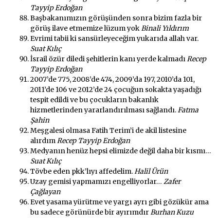
Tayyip Erdoğan
Başbakanımızın görüşünden sonra bizim fazla bir
görüş ilave etmemize lüzum yok
Binali Yıldırım
Evrimi tabii ki sansürleyeceğim yukarıda allah var.
Suat Kılıç
İsrail özür diledi şehitlerin kanı yerde kalmadı
Recep
Tayyip Erdoğan
2007’de 775, 2008’de 474, 2009’da 197, 2010’da 101,
2011’de 106 ve 2012’de 24 çocuğun sokakta yaşadığı
tespit edildi ve bu çocukların bakanlık
hizmetlerinden yararlandırılması sağlandı.
Fatma
Şahin
Meşgalesi olmasa Fatih Terim’i de akil listesine
alırdım
Recep Tayyip Erdoğan
Medyanın henüz hepsi elimizde değil daha bir kısmı…
Suat Kılıç
Tövbe eden pkk’lıyı affedelim.
Halil Ürün
Uzay gemisi yapmamızı engelliyorlar…
Zafer
Çağlayan
Evet yasama yürütme ve yargı ayrı gibi gözükür ama
bu sadece görünürde bir ayırımdır
Burhan Kuzu