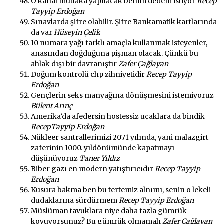
O kanal mutlaka yapılacak benim dedem istiyor
Recep
Tayyip Erdoğan
Sınavlarda şifre olabilir. Şifre Bankamatik kartlarında
da var
Hüseyin Çelik
10 numara yağı farklı amaçla kullanmak isteyenler,
anasından doğduğuna pişman olacak. Çünkü bu
ahlak dışı bir davranıştır
Zafer Çağlayan
Doğum kontrolü chp zihniyetidir
Recep Tayyip
Erdoğan
Gençlerin seks manyağına dönüşmesini istemiyoruz
Bülent Arınç
Amerika’da afedersin hostessiz uçaklara da bindik
RecepTayyip Erdoğan
Nükleer santrallerimizi 2071 yılında, yani malazgirt
zaferinin 1000. yıldönümünde kapatmayı
düşünüyoruz
Taner Yıldız
Biber gazı en modern yatıştırıcıdır
Recep Tayyip
Erdoğan
Kusura bakma ben bu tertemiz alnımı, senin o lekeli
dudaklarına sürdürmem
Recep Tayyip Erdoğan
Müslüman tavuklara niye daha fazla gümrük
koyuyorsunuz? Bu gümrük olmamalı
Zafer Çağlayan