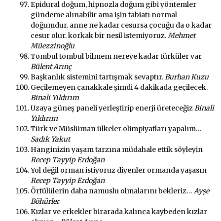
Epidural doğum, hipnozla doğum gibi yöntemler
gündeme alınabilir ama işin tabiatı normal
doğumdur. anne ne kadar cesursa çocuğu da o kadar
cesur olur. korkak bir nesil istemiyoruz.
Mehmet
Müezzinoğlu
Tombul tombul bilmem nereye kadar türküler var
Bülent Arınç
Başkanlık sistemini tartışmak sevaptır.
Burhan Kuzu
Geçilemeyen çanakkale şimdi 4 dakikada geçilecek.
Binali Yıldırım
Uzaya güneş paneli yerleştirip enerji üreteceğiz
Binali
Yıldırım
Türk ve Müslüman ülkeler olimpiyatları yapalım…
Sadık Yakut
Hanginizin yaşam tarzına müdahale ettik söyleyin
Recep Tayyip Erdoğan
Yol değil orman istiyoruz diyenler ormanda yaşasın
Recep Tayyip Erdoğan
Örtülülerin daha namuslu olmalarını bekleriz…
Ayşe
Böhürler
Kızlar ve erkekler birarada kalınca kaybeden kızlar