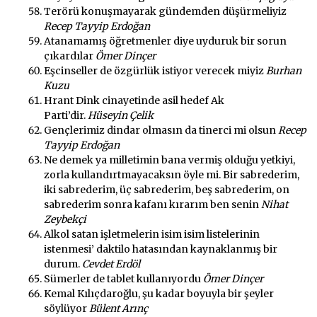
Terörü konuşmayarak gündemden düşürmeliyiz
Recep Tayyip Erdoğan
Atanamamış öğretmenler diye uyduruk bir sorun
çıkardılar
Ömer Dinçer
Eşcinseller de özgürlük istiyor verecek miyiz
Burhan
Kuzu
Hrant Dink cinayetinde asil hedef Ak
Parti’dir.
Hüseyin Çelik
Gençlerimiz dindar olmasın da tinerci mi olsun
Recep
Tayyip Erdoğan
Ne demek ya milletimin bana vermiş olduğu yetkiyi,
zorla kullandırtmayacaksın öyle mi. Bir sabrederim,
iki sabrederim, üç sabrederim, beş sabrederim, on
sabrederim sonra kafanı kırarım ben senin
Nihat
Zeybekçi
Alkol satan işletmelerin isim isim listelerinin
istenmesi’ daktilo hatasından kaynaklanmış bir
durum.
Cevdet Erdöl
Sümerler de tablet kullanıyordu
Ömer Dinçer
Kemal Kılıçdaroğlu, şu kadar boyuyla bir şeyler
söylüyor
Bülent Arınç