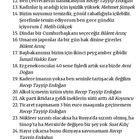
Ben çevrecilerin daniskasıyım
Recep Tayyip Erdoğan
Kadınlar iş aradığı için işsizlik yüksek
Mehmet Şimşek
Bizim suyumuz temizdir, gönül rahatlığıyla içilebilir.
Şerefimle temin ediyorum ben gece gündüz
içiyorum
İ. Melih Gökçek
Dindar bir Cumhurbaşkanı seçeceğiz
Bülent Arınç
Umarım japonlar da bir gün hak dinine girerler.
Bülent Arınç
Başbakanımız bizim için ikinci peygamber gibidir
İsmail Hakkı Eser
Ergenekoncular 40 sene fişledi artık sıra bizde
Avni
Doğan
Kadere imanın yoksa ben seninle tartışacak değilim
Recep Tayyip Erdoğan
Alkol içmeyin üzüm yiyin
Recep Tayyip Erdoğan
Ak parti iktidara geldi ineklerin sütü arttı
Ali Koyuncu
Ticaret yapmasam 3 bin euro maaşımla geçinemem
Recep Tayyip Erdoğan
Nükleer sızıntı olacaksa ha Rusya’da sızıntı olmuş, ha
Sinop’ta ha Mersin’de değişen bir şey yok
Suat Kılıç
Hayır çıkarsa bunu dünyaya savunamam
Recep
Tayyip Erdoğan