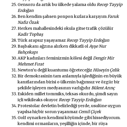
Gensoru da artık bu ülkede yalama oldu
Recep Tayyip
Erdoğan
Ben kendim şahsen ponpon kızlara karşıyım
Faruk
Nafiz Özak
Herkes mahallesindeki okula gitse trafik çözülür
Kadir Topbaş
Türk arapsız yaşayamaz
Recep Tayyip Erdoğan
Başbakanı ağzına alırken dikkatli ol
Ayşe Nur
Bahçekapı
AKP kadınları feminizmin kölesi değil
Dengir Mir
Mehmet Fırat
Newton’u değil kuantumu öğreteceğiz
Hüseyin Çelik
Bir demokrasinin tam anlamıyla işlediğinin en büyük
kanıtlarından birisi o ülkenin bağımsız ve özgür bir
şekilde işleyen medyasının varlığıdır
Bülent Arınç
Eskiden millet tommiks, teksas okurdu, şimdi sayın
içli wikileaks okuyor
Recep Tayyip Erdoğan
Protestolar devletin belirlediği yerde, usulüne uygun
yapılsa hiçbir sorun yaşanmaz
Cemil Çiçek
Golf oynarken kendimi köyümde gibi hissediyorum.
kendimi ormanların, yeşilliğin içinde, bir rüya