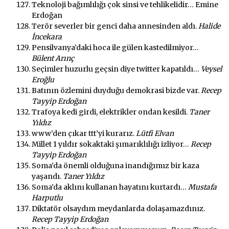
Teknoloji bağımlılığı çok sinsi ve tehlikelidir… Emine
Erdoğan
Terör severler bir genci daha annesinden aldı.
Halide
İncekara
Pensilvanya’daki hoca ile gülen kastedilmiyor…
Bülent Arınç
Seçimler huzurlu geçsin diye twitter kapatıldı…
Veysel
Eroğlu
Batının özlemini duyduğu demokrasi bizde var.
Recep
Tayyip Erdoğan
Trafoya kedi girdi, elektrikler ondan kesildi.
Taner
Yıldız
www’den çıkar ttt’yi kurarız.
Lütfi Elvan
Millet 1 yıldır sokaktaki şımarıklılığı izliyor…
Recep
Tayyip Erdoğan
Soma’da önemli olduğuna inandığımız bir kaza
yaşandı.
Taner Yıldız
Soma’da aklını kullanan hayatını kurtardı…
Mustafa
Harputlu
Diktatör olsaydım meydanlarda dolaşamazdınız.
Recep Tayyip Erdoğan