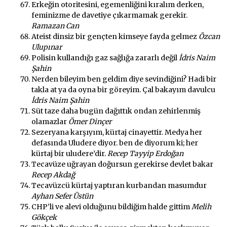
Erkeğin otoritesini, egemenliğini kıralım derken,
feminizme de davetiye çıkarmamak gerekir.
Ramazan Can
Ateist dinsiz bir gençten kimseye fayda gelmez
Özcan
Ulupınar
Polisin kullandığı gaz sağlığa zararlı değil
İdris Naim
Şahin
Nerden bileyim ben geldim diye sevindiğini? Hadi bir
takla at ya da oyna bir göreyim. Çal bakayım davulcu
İdris Naim Şahin
Süt taze daha bugün dağıttık ondan zehirlenmiş
olamazlar
Ömer Dinçer
Sezeryana karşıyım, kürtaj cinayettir. Medya her
defasında Uludere diyor. ben de diyorum ki; her
kürtaj bir uludere’dir.
Recep Tayyip Erdoğan
Tecavüze uğrayan doğursun gerekirse devlet bakar
Recep Akdağ
Tecavüzcü kürtaj yaptıran kurbandan masumdur
Ayhan Sefer Üstün
CHP’li ve alevi olduğunu bildiğim halde gittim
Melih
Gökçek