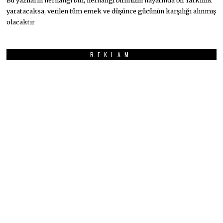
Bu yazıların herhangi biri, herhangi birimizin hayatında bir farklılık
yaratacaksa, verilen tüm emek ve düşünce gücünün karşılığı alınmış
olacaktır
REKLAM